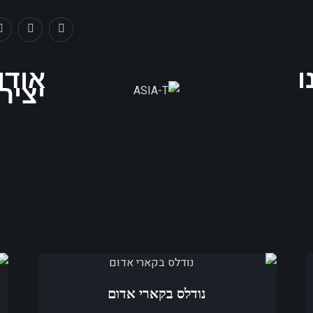
ו
אודו
יציר
‏נודלס ‏בקארי אדום