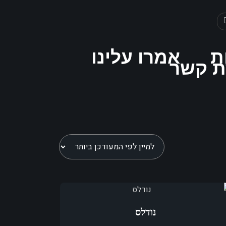
ת
אמרו עלינו
ת קשר
נודלס