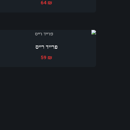
64
₪
פרייד רייס
59
₪