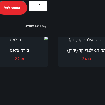
הוספה לסל
שתייה
קטגוריה:
ה תאילנדי קר (ירוק)
בירה צ'אנג
22
₪
24
₪