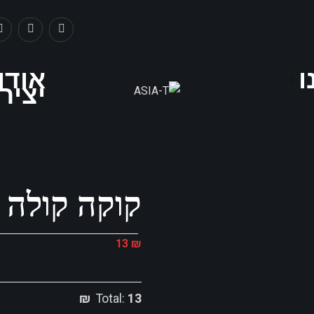
ו
אודו
יציר
קוקה קולה ז
13
₪
Total:
13 ₪