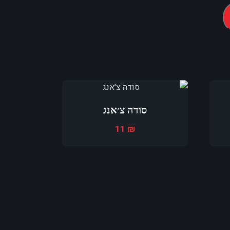
סודה צ׳אנג
11
₪