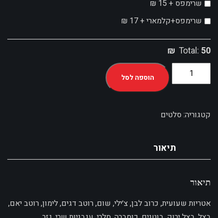
שרימפס +
15
₪
שרימפס+קלמארי +
17
₪
Total:
50 ₪
הוספה לסל
קטגוריה:
סלטים
תיאור
תיאור
אטריות שעועית, כרוב לבן, צ׳ילי, שום, רוטב דגים, לימון, רוטב יאם,
בצל, בצל ירוק, בוטנים, כוסברה, סלרי, עגבניות שרי, גזר