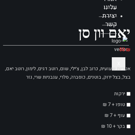
עלינו
יצירת
קשר
יאם וון סן
50
₪
X
אטריות שעועית, כרוב לבן, צ׳ילי, שום, רוטב דגים, לימון, רוטב יאם,
בצל, בצל ירוק, בוטנים, כוסברה, סלרי, עגבניות שרי, גזר
ירקות
טופו +
7
₪
עוף +
7
₪
בקר +
10
₪