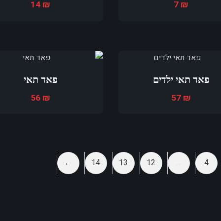
14
₪
7
₪
פאד תאי ילדים
פאד תאי
56
₪
57
₪
←
14
13
12
…
4