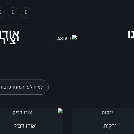
ו
אודו
יציר
ירקות
אורז דביק