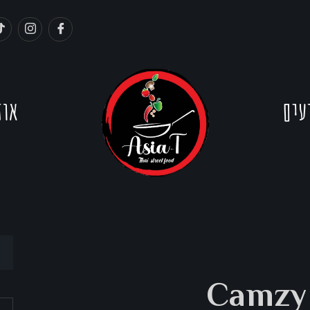
עים
אוד
Camzy 